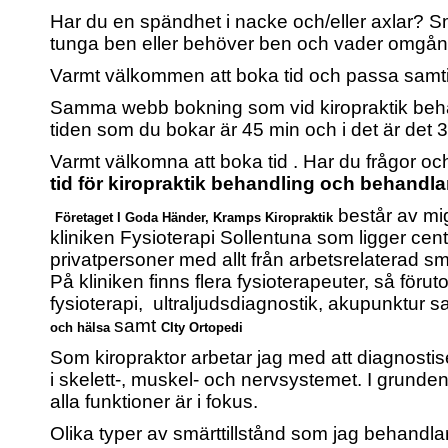
Har du en spändhet i nacke och/eller axlar? S
tunga ben eller behöver ben och vader omgång 
Varmt välkommen att boka tid och passa samtidig
Samma webb bokning som vid kiropraktik beh
tiden som du bokar är 45 min och i det är det
Varmt välkomna att boka tid . Har du frågor och
tid för kiropraktik behandling och behand
består av mig
Företaget I
Goda Händer, Kramps Kiropraktik
kliniken Fysioterapi Sollentuna som ligger cent
privatpersoner med allt från arbetsrelaterad sm
På kliniken finns flera fysioterapeuter, så föruto
fysioterapi, ultraljudsdiagnostik, akupunktu
samt
och hälsa
CIty Ortopedi
Som kiropraktor arbetar jag med att diagnosti
i skelett-, muskel- och nervsystemet. I grunden 
alla funktioner är i fokus.
Olika typer av smärttillstånd som jag behandlar