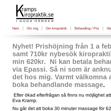
Hem
Om mig
Om kiropraktik
Behandling / Pris
Hä
Nyhet! Prishöjning från 1 a fe
samt 710kr nybesök kiroprakt
min 620kr. Ni kan betala beh
via Epassi. Så ni som är anknu
det hos mig. Varmt välkomna a
boka behandlande
massage
.
Efter ökad efterfrågan så finns nu möjlighet 
Eva Kramp.
Nu går det att boka 30 minuter massage för 6